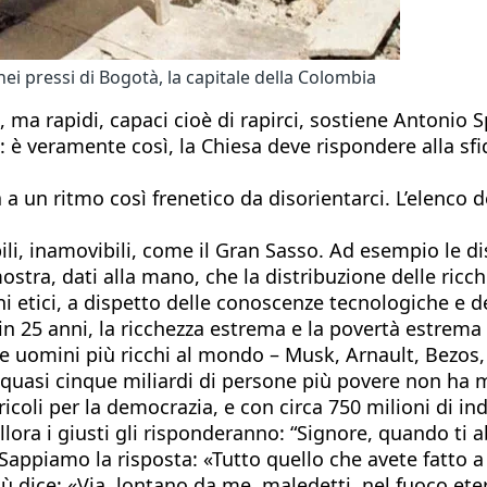
ei pressi di Bogotà, la capitale della Colombia
ma rapidi, capaci cioè di rapirci, sostiene Antonio S
o: è veramente così, la Chiesa deve rispondere alla s
a un ritmo così frenetico da disorientarci. L’elenco 
li, inamovibili, come il Gran Sasso. Ad esempio le 
tra, dati alla mano, che la distribuzione delle ricche
ini etici, a dispetto delle conoscenze tecnologiche e d
in 25 anni, la ricchezza estrema e la povertà estre
uomini più ricchi al mondo – Musk, Arnault, Bezos, 
 quasi cinque miliardi di persone più povere non ha
coli per la democrazia, e con circa 750 milioni di in
«Allora i giusti gli risponderanno: “Signore, quando t
ppiamo la risposta: «Tutto quello che avete fatto a uno
esù dice: «Via, lontano da me, maledetti, nel fuoco ete