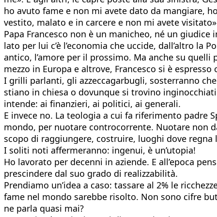
ho avuto fame e non mi avete dato da mangiare, ho 
vestito, malato e in carcere e non mi avete visitato»
Papa Francesco non è un manicheo, né un giudice in
lato per lui c’è l’economia che uccide, dall’altro la
antico, l’amore per il prossimo. Ma anche su quelli pi
mezzo in Europa e altrove, Francesco si è espresso 
I grilli parlanti, gli azzeccagarbugli, sosterranno ch
stiano in chiesa o dovunque si trovino inginocchiati.
intende: ai finanzieri, ai politici, ai generali.
E invece no. La teologia a cui fa riferimento padre 
mondo, per nuotare controcorrente. Nuotare non da so
scopo di raggiungere, costruire, luoghi dove regna la
I soliti noti affermeranno: ingenui, è un’utopia!
Ho lavorato per decenni in aziende. E all’epoca pen
prescindere dal suo grado di realizzabilità.
Prendiamo un’idea a caso: tassare al 2% le ricchezz
fame nel mondo sarebbe risolto. Non sono cifre buttat
ne parla quasi mai?