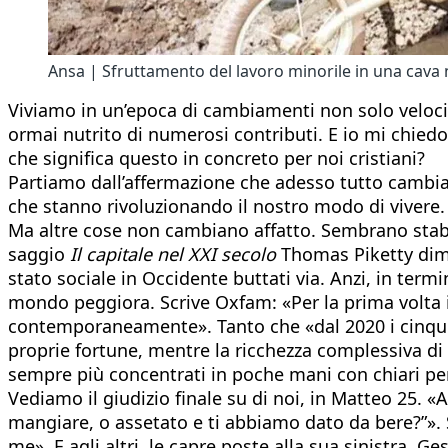
Ansa | Sfruttamento del lavoro minorile in una cava n
Viviamo in un’epoca di cambiamenti non solo veloci, 
ormai nutrito di numerosi contributi. E io mi chied
che significa questo in concreto per noi cristiani?
Partiamo dall’affermazione che adesso tutto cambia 
che stanno rivoluzionando il nostro modo di vivere.
Ma altre cose non cambiano affatto. Sembrano stabi
saggio
Il capitale nel XXI secolo
Thomas Piketty dimos
stato sociale in Occidente buttati via. Anzi, in term
mondo peggiora. Scrive Oxfam: «Per la prima volta 
contemporaneamente». Tanto che «dal 2020 i cinque 
proprie fortune, mentre la ricchezza complessiva di
sempre più concentrati in poche mani con chiari peri
Vediamo il giudizio finale su di noi, in Matteo 25. 
mangiare, o assetato e ti abbiamo dato da bere?”». Sa
me». E agli altri, le capre poste alla sua sinistra, G