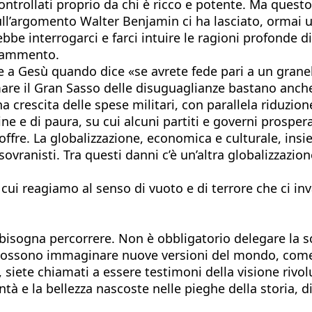
trollati proprio da chi è ricco e potente. Ma questo 
ull’argomento Walter Benjamin ci ha lasciato, ormai un
ebbe interrogarci e farci intuire le ragioni profonde d
 frammento.
Gesù quando dice «se avrete fede pari a un granell
mare il Gran Sasso delle disuguaglianze bastano anche
a crescita delle spese militari, con parallela riduzion
dine e di paura, su cui alcuni partiti e governi prosp
ffre. La globalizzazione, economica e culturale, insie
ovranisti. Tra questi danni c’è un’altra globalizzazion
cui reagiamo al senso di vuoto e di terrore che ci in
 bisogna percorrere. Non è obbligatorio delegare la sc
sti possono immaginare nuove versioni del mondo, com
a, siete chiamati a essere testimoni della visione riv
bontà e la bellezza nascoste nelle pieghe della storia, 