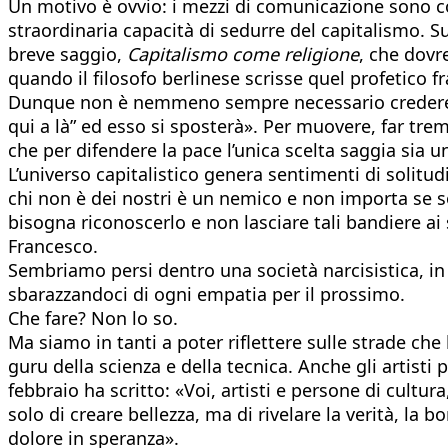
Un motivo è ovvio: i mezzi di comunicazione sono con
straordinaria capacità di sedurre del capitalismo. S
breve saggio,
Capitalismo come religione
, che dovr
quando il filosofo berlinese scrisse quel profetico
Dunque non è nemmeno sempre necessario credere a 
qui a là” ed esso si sposterà». Per muovere, far tre
che per difendere la pace l’unica scelta saggia sia un
L’universo capitalistico genera sentimenti di solitu
chi non è dei nostri è un nemico e non importa se so
bisogna riconoscerlo e non lasciare tali bandiere ai s
Francesco.
Sembriamo persi dentro una società narcisistica, in 
sbarazzandoci di ogni empatia per il prossimo.
Che fare? Non lo so.
Ma siamo in tanti a poter riflettere sulle strade che
guru della scienza e della tecnica. Anche gli arti
febbraio ha scritto: «Voi, artisti e persone di cultur
solo di creare bellezza, ma di rivelare la verità, la 
dolore in speranza».