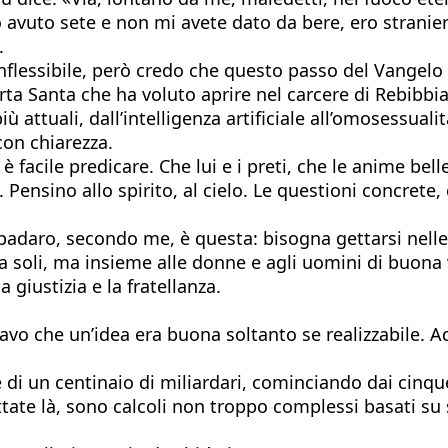
avuto sete e non mi avete dato da bere, ero stranie
.
flessibile, però credo che questo passo del Vangelo
 Porta Santa che ha voluto aprire nel carcere di Rebibb
ù attuali, dall’intelligenza artificiale all’omosessuali
con chiarezza.
e è facile predicare. Che lui e i preti, che le anime b
 Pensino allo spirito, al cielo. Le questioni concrete,
Spadaro, secondo me, è questa: bisogna gettarsi nelle
li, ma insieme alle donne e agli uomini di buona volo
 giustizia e la fratellanza.
savo che un’idea era buona soltanto se realizzabile.
e di un centinaio di miliardari, cominciando dai cinq
e là, sono calcoli non troppo complessi basati su stat