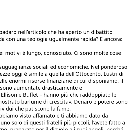
padaro nell’articolo che ha aperto un dibattito
fida con una teologia ugualmente rapida? E ancora:
dei motivi è lungo, conosciuto. Ci sono molte cose
disuguaglianze sociali ed economiche. Nel ponderoso
zze oggi è simile a quella dell’Ottocento. Lustri di
elle enormi risorse finanziarie di cui disponiamo, il
ma sono aumentate drasticamente e
Ellison e Buffet – hanno più che raddoppiato le
 mostrato barlume di crescita». Denaro e potere sono
dividui che patiscono la fame.
i abbiamo visto affamato e ti abbiamo dato da
 solo di questi fratelli più piccoli, l’avete fatto a
rno, preparato per il diavolo e i suoi angeli, perché