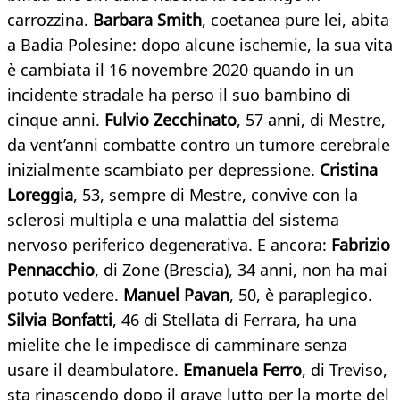
carrozzina.
Barbara Smith
, coetanea pure lei, abita
a Badia Polesine: dopo alcune ischemie, la sua vita
è cambiata il 16 novembre 2020 quando in un
incidente stradale ha perso il suo bambino di
cinque anni.
Fulvio Zecchinato
, 57 anni, di Mestre,
da vent’anni combatte contro un tumore cerebrale
inizialmente scambiato per depressione.
Cristina
Loreggia
, 53, sempre di Mestre, convive con la
sclerosi multipla e una malattia del sistema
nervoso periferico degenerativa. E ancora:
Fabrizio
Pennacchio
, di Zone (Brescia), 34 anni, non ha mai
potuto vedere.
Manuel Pavan
, 50, è paraplegico.
Silvia Bonfatti
, 46 di Stellata di Ferrara, ha una
mielite che le impedisce di camminare senza
usare il deambulatore.
Emanuela Ferro
, di Treviso,
sta rinascendo dopo il grave lutto per la morte del