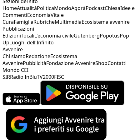
Sezioni del sito
Home
Attualità
Politica
Mondo
Agorà
Podcast
Chiesa
Idee e
Commenti
Economia
Vita e
Cura
Famiglia
Rubriche
Multimedia
Ecosistema avvenire
Pubblicazioni
Edizioni locali
L'economia civile
Gutenberg
Popotus
Pop
Up
Luoghi dell'Infinito
Avvenire
Chi siamo
Redazione
Ecosistema
Avvenire
Pubblicità
Fondazione Avvenire
Shop
Contatti
Mondo CEI
SIR
Radio InBlu
TV2000
FISC