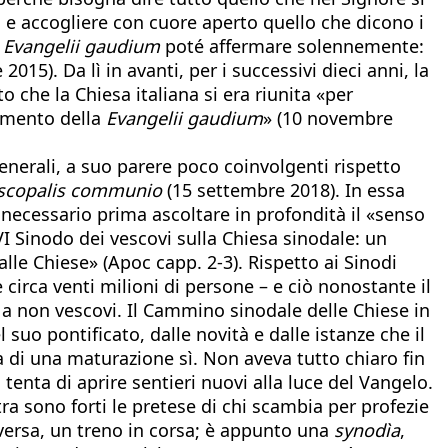
à e accogliere con cuore aperto quello che dicono i
o
Evangelii gaudium
poté affermare solennemente:
15). Da lì in avanti, per i successivi dieci anni, la
 che la Chiesa italiana si era riunita «per
dimento della
Evangelii gaudium
» (10 novembre
enerali, a suo parere poco coinvolgenti rispetto
scopalis communio
(15 settembre 2018). In essa
 necessario prima ascoltare in profondità il «senso
I Sinodo dei vescovi sulla Chiesa sinodale: un
alle Chiese» (Apoc capp. 2-3). Rispetto ai Sinodi
circa venti milioni di persone – e ciò nonostante il
e a non vescovi. Il Cammino sinodale delle Chiese in
suo pontificato, dalle novità e dalle istanze che il
 di una maturazione sì. Non aveva tutto chiaro fin
 tenta di aprire sentieri nuovi alla luce del Vangelo.
a sono forti le pretese di chi scambia per profezie
versa, un treno in corsa; è appunto una
synodìa
,