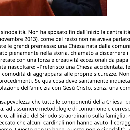
sinodalità. Non ha sposato fin dall’inizio la centralit
ovembre 2013), come del resto non ne aveva parlato il 
ste le grandi premesse: una Chiesa nata dalla comuni
ato pienamente nella storia, chiamato a discernere i s
rpretate con una forza e creatività eccezionali da pap
a riascoltare: «Preferisco una Chiesa accidentata, fer
a comodità di aggrapparsi alle proprie sicurezze. Non
 e procedimenti. Se qualcosa deve santamente inquieta
onsolazione dell’amicizia con Gesù Cristo, senza una co
nsapevolezza che tutte le componenti della Chiesa, p
za, ad assumere metodologie di comunione e correspons
o, all’inizio del Sinodo straordinario sulla famiglia: 
peccato che alcuni cardinali non hanno avuto il coragg
verso. Questo non va bene, questo non è sinodalità, p