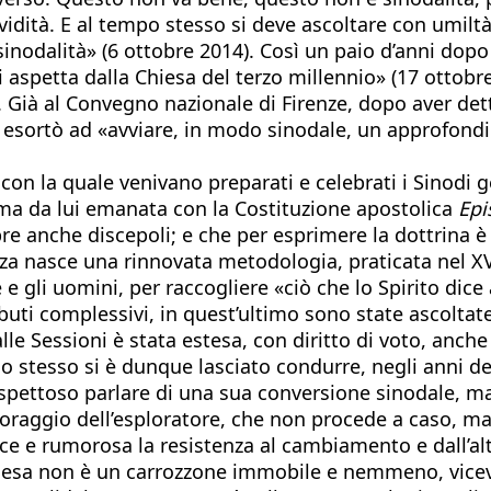
vidità. E al tempo stesso si deve ascoltare con umilt
 sinodalità» (6 ottobre 2014). Così un paio d’anni dop
spetta dalla Chiesa del terzo millennio» (17 ottobre 20
 Già al Convegno nazionale di Firenze, dopo aver detto
 esortò ad «avviare, in modo sinodale, un approfon
con la quale venivano preparati e celebrati i Sinodi g
forma da lui emanata con la Costituzione apostolica
Epi
re anche discepoli; e che per esprimere la dottrina è
nza nasce una rinnovata metodologia, praticata nel XV
e gli uomini, per raccogliere «ciò che lo Spirito dice 
uti complessivi, in quest’ultimo sono state ascoltate 
lle Sessioni è stata estesa, con diritto di voto, anch
o stesso si è dunque lasciato condurre, negli anni del 
spettoso parlare di una sua conversione sinodale, ma
il coraggio dell’esploratore, che non procede a caso, ma
e e rumorosa la resistenza al cambiamento e dall’altr
 Chiesa non è un carrozzone immobile e nemmeno, vice