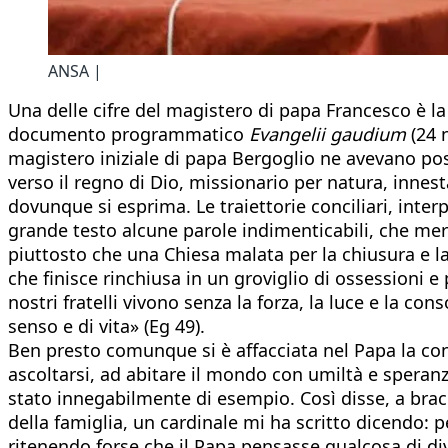
ANSA |
Una delle cifre del magistero di papa Francesco è la 
documento programmatico
Evangelii gaudium
(24 n
magistero iniziale di papa Bergoglio ne avevano po
verso il regno di Dio, missionario per natura, innest
dovunque si esprima. Le traiettorie conciliari, inte
grande testo alcune parole indimenticabili, che merit
piuttosto che una Chiesa malata per la chiusura e l
che finisce rinchiusa in un groviglio di ossessioni
nostri fratelli vivono senza la forza, la luce e la c
senso e di vita» (Eg 49).
Ben presto comunque si è affacciata nel Papa la co
ascoltarsi, ad abitare il mondo con umiltà e speran
stato innegabilmente di esempio. Così disse, a bracci
della famiglia, un cardinale mi ha scritto dicendo: 
ritenendo forse che il Papa pensasse qualcosa di di