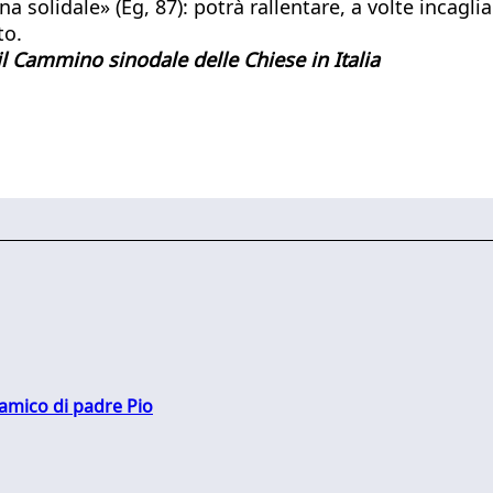
 solidale» (Eg, 87): potrà rallentare, a volte incagl
to.
l Cammino sinodale delle Chiese in Italia
 amico di padre Pio