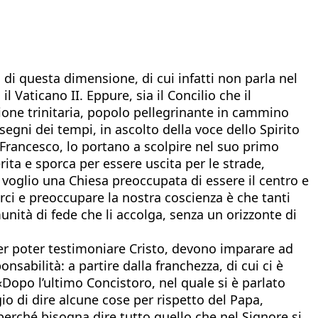
à di questa dimensione, di cui infatti non parla nel
Vaticano II. Eppure, sia il Concilio che il
one trinitaria, popolo pellegrinante in cammino
egni dei tempi, in ascolto della voce dello Spirito
a Francesco, lo portano a scolpire nel suo primo
ita e sporca per essere uscita per le strade,
 voglio una Chiesa preoccupata di essere il centro e
rci e preoccupare la nostra coscienza è che tanti
munità di fede che li accolga, senza un orizzonte di
er poter testimoniare Cristo, devono imparare ad
abilità: a partire dalla franchezza, di cui ci è
«Dopo l’ultimo Concistoro, nel quale si è parlato
io di dire alcune cose per rispetto del Papa,
erché bisogna dire tutto quello che nel Signore si