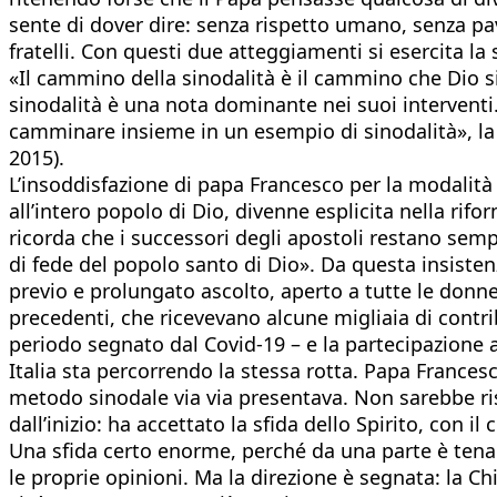
sente di dover dire: senza rispetto umano, senza pa
fratelli. Con questi due atteggiamenti si esercita la
«Il cammino della sinodalità è il cammino che Dio si a
sinodalità è una nota dominante nei suoi interventi.
camminare insieme in un esempio di sinodalità», la
2015).
L’insoddisfazione di papa Francesco per la modalità 
all’intero popolo di Dio, divenne esplicita nella ri
ricorda che i successori degli apostoli restano semp
di fede del popolo santo di Dio». Da questa insiste
previo e prolungato ascolto, aperto a tutte le donne 
precedenti, che ricevevano alcune migliaia di contrib
periodo segnato dal Covid-19 – e la partecipazione a
Italia sta percorrendo la stessa rotta. Papa Francesc
metodo sinodale via via presentava. Non sarebbe ri
dall’inizio: ha accettato la sfida dello Spirito, con 
Una sfida certo enorme, perché da una parte è tenac
le proprie opinioni. Ma la direzione è segnata: la