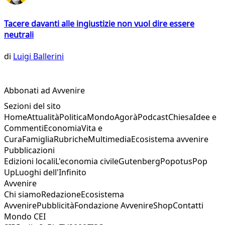
Tacere davanti alle ingiustizie non vuol dire essere
neutrali
di
Luigi Ballerini
Abbonati ad Avvenire
Sezioni del sito
Home
Attualità
Politica
Mondo
Agorà
Podcast
Chiesa
Idee e
Commenti
Economia
Vita e
Cura
Famiglia
Rubriche
Multimedia
Ecosistema avvenire
Pubblicazioni
Edizioni locali
L'economia civile
Gutenberg
Popotus
Pop
Up
Luoghi dell'Infinito
Avvenire
Chi siamo
Redazione
Ecosistema
Avvenire
Pubblicità
Fondazione Avvenire
Shop
Contatti
Mondo CEI