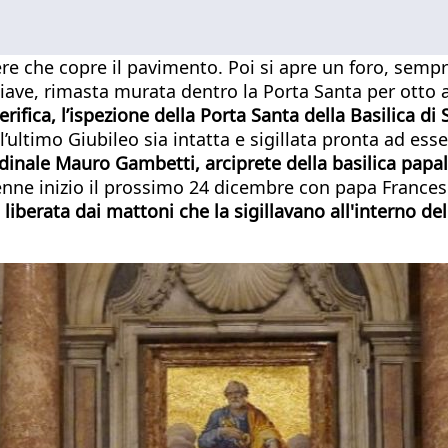
ere che copre il pavimento. Poi si apre un foro, sempre
hiave, rimasta murata dentro la Porta Santa per otto a
erifica, l’ispezione della Porta Santa della Basilica di
ll’ultimo Giubileo sia intatta e sigillata pronta ad es
ardinale Mauro Gambetti, arciprete della basilica papal
olenne inizio il prossimo 24 dicembre con papa Frances
berata dai mattoni che la sigillavano all'interno dell