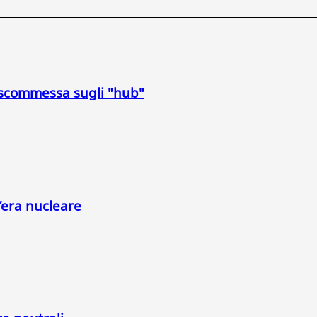
a scommessa sugli "hub"
l’era nucleare