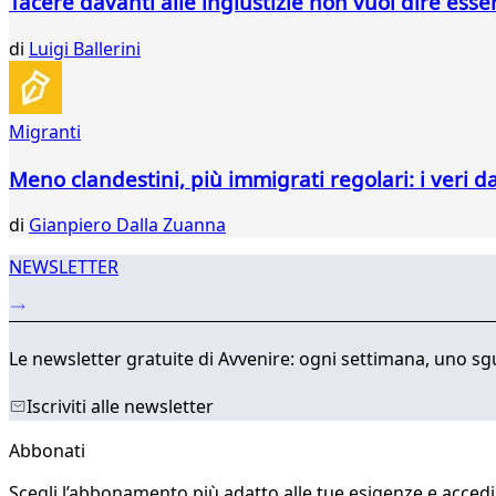
Tacere davanti alle ingiustizie non vuol dire esse
467
468
di
Luigi Ballerini
469
470
471
Migranti
472
473
Meno clandestini, più immigrati regolari: i veri d
474
475
di
Gianpiero Dalla Zuanna
...
564
NEWSLETTER
565
Le newsletter gratuite di Avvenire: ogni settimana, uno sgu
Iscriviti alle newsletter
Abbonati
Scegli l’abbonamento più adatto alle tue esigenze e accedi a