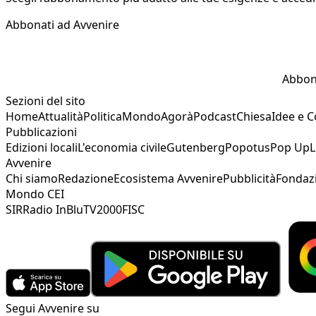
Abbonati ad Avvenire
Abbon
Sezioni del sito
Home
Attualità
Politica
Mondo
Agorà
Podcast
Chiesa
Idee e 
Pubblicazioni
Edizioni locali
L'economia civile
Gutenberg
Popotus
Pop Up
L
Avvenire
Chi siamo
Redazione
Ecosistema Avvenire
Pubblicità
Fondaz
Mondo CEI
SIR
Radio InBlu
TV2000
FISC
Segui Avvenire su