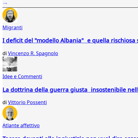
...
447
448
449
Migranti
450
451
I deficit del "modello Albania" e quella rischios
452
453
di
Vincenzo R. Spagnolo
454
455
456
457
Idee e Commenti
458
459
La dottrina della guerra giusta insostenibile nel
460
461
di
Vittorio Possenti
462
463
464
Atlante affettivo
465
466