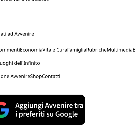
ati ad Avvenire
Commenti
Economia
Vita e Cura
Famiglia
Rubriche
Multimedia
uoghi dell'Infinito
ione Avvenire
Shop
Contatti