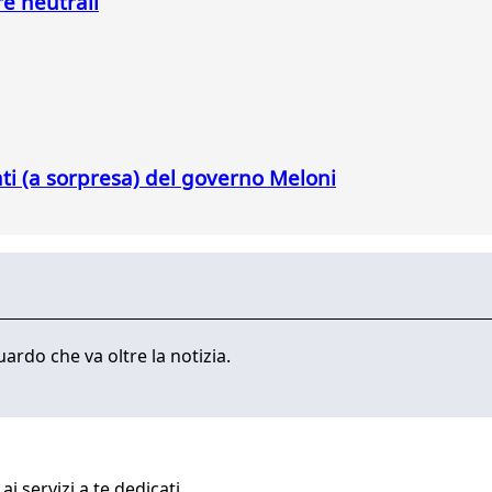
re neutrali
ati (a sorpresa) del governo Meloni
ardo che va oltre la notizia.
i servizi a te dedicati