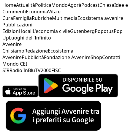
Home
Attualità
Politica
Mondo
Agorà
Podcast
Chiesa
Idee e
Commenti
Economia
Vita e
Cura
Famiglia
Rubriche
Multimedia
Ecosistema avvenire
Pubblicazioni
Edizioni locali
L'economia civile
Gutenberg
Popotus
Pop
Up
Luoghi dell'Infinito
Avvenire
Chi siamo
Redazione
Ecosistema
Avvenire
Pubblicità
Fondazione Avvenire
Shop
Contatti
Mondo CEI
SIR
Radio InBlu
TV2000
FISC