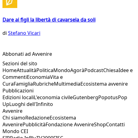
Dare ai figli la libertà di cavarsela da soli
di
Stefano Vicari
Abbonati ad Avvenire
Sezioni del sito
Home
Attualità
Politica
Mondo
Agorà
Podcast
Chiesa
Idee e
Commenti
Economia
Vita e
Cura
Famiglia
Rubriche
Multimedia
Ecosistema avvenire
Pubblicazioni
Edizioni locali
L'economia civile
Gutenberg
Popotus
Pop
Up
Luoghi dell'Infinito
Avvenire
Chi siamo
Redazione
Ecosistema
Avvenire
Pubblicità
Fondazione Avvenire
Shop
Contatti
Mondo CEI
SIR
Radio InBlu
TV2000
FISC