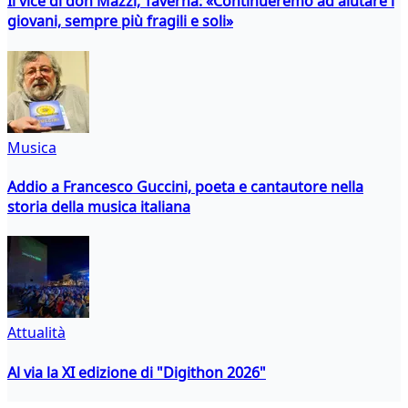
Il vice di don Mazzi, Taverna: «Continueremo ad aiutare i
giovani, sempre più fragili e soli»
Musica
Addio a Francesco Guccini, poeta e cantautore nella
storia della musica italiana
Attualità
Al via la XI edizione di "Digithon 2026"