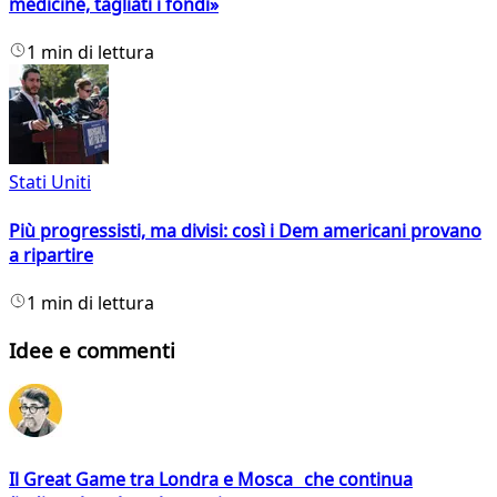
medicine, tagliati i fondi»
1 min di lettura
Stati Uniti
Più progressisti, ma divisi: così i Dem americani provano
a ripartire
1 min di lettura
Idee e commenti
Il Great Game tra Londra e Mosca che continua