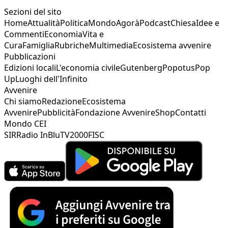
Sezioni del sito
Home
Attualità
Politica
Mondo
Agorà
Podcast
Chiesa
Idee e
Commenti
Economia
Vita e
Cura
Famiglia
Rubriche
Multimedia
Ecosistema avvenire
Pubblicazioni
Edizioni locali
L'economia civile
Gutenberg
Popotus
Pop
Up
Luoghi dell'Infinito
Avvenire
Chi siamo
Redazione
Ecosistema
Avvenire
Pubblicità
Fondazione Avvenire
Shop
Contatti
Mondo CEI
SIR
Radio InBlu
TV2000
FISC