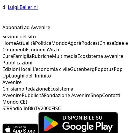
di
Luigi Ballerini
Abbonati ad Avvenire
Sezioni del sito
Home
Attualità
Politica
Mondo
Agorà
Podcast
Chiesa
Idee e
Commenti
Economia
Vita e
Cura
Famiglia
Rubriche
Multimedia
Ecosistema avvenire
Pubblicazioni
Edizioni locali
L'economia civile
Gutenberg
Popotus
Pop
Up
Luoghi dell'Infinito
Avvenire
Chi siamo
Redazione
Ecosistema
Avvenire
Pubblicità
Fondazione Avvenire
Shop
Contatti
Mondo CEI
SIR
Radio InBlu
TV2000
FISC