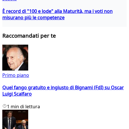
È record di "100 e lode" alla Maturità, ma i voti non
misurano più le competenze
Raccomandati per te
Primo piano
Quel fango gratuito e ingiusto di Bignami (FdI) su Oscar
Luigi Scalfaro
1 min di lettura