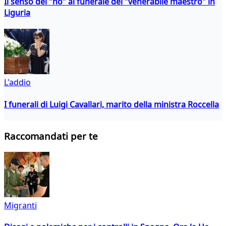
Il senso del "no" al funerale del "venerabile maestro" in
Liguria
L'addio
I funerali di Luigi Cavallari, marito della ministra Roccella
Raccomandati per te
Migranti