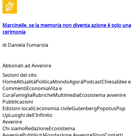
Marcinelle, se la memoria non diventa azione è solo una
cerimonia
di
Daniela Fumarola
Abbonati ad Avvenire
Sezioni del sito
Home
Attualità
Politica
Mondo
Agorà
Podcast
Chiesa
Idee e
Commenti
Economia
Vita e
Cura
Famiglia
Rubriche
Multimedia
Ecosistema avvenire
Pubblicazioni
Edizioni locali
L'economia civile
Gutenberg
Popotus
Pop
Up
Luoghi dell'Infinito
Avvenire
Chi siamo
Redazione
Ecosistema
Avvenire
Pubblicità
Fondazione Avvenire
Shop
Contatti