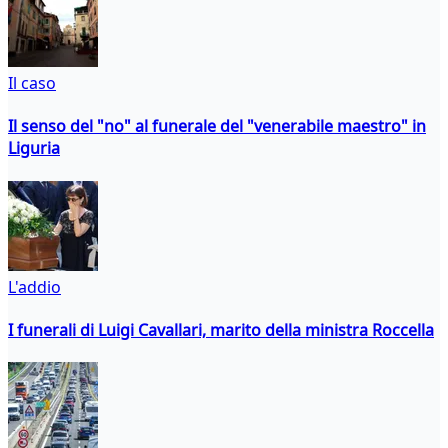
Il caso
Il senso del "no" al funerale del "venerabile maestro" in
Liguria
L'addio
I funerali di Luigi Cavallari, marito della ministra Roccella