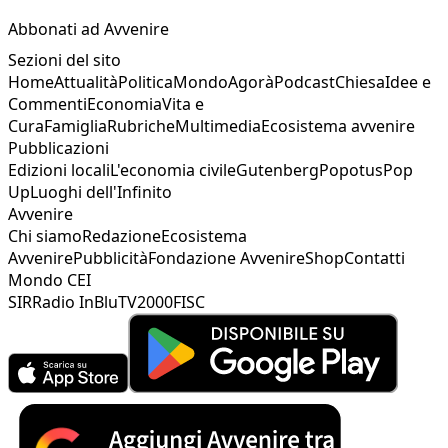
Abbonati ad Avvenire
Sezioni del sito
Home
Attualità
Politica
Mondo
Agorà
Podcast
Chiesa
Idee e
Commenti
Economia
Vita e
Cura
Famiglia
Rubriche
Multimedia
Ecosistema avvenire
Pubblicazioni
Edizioni locali
L'economia civile
Gutenberg
Popotus
Pop
Up
Luoghi dell'Infinito
Avvenire
Chi siamo
Redazione
Ecosistema
Avvenire
Pubblicità
Fondazione Avvenire
Shop
Contatti
Mondo CEI
SIR
Radio InBlu
TV2000
FISC