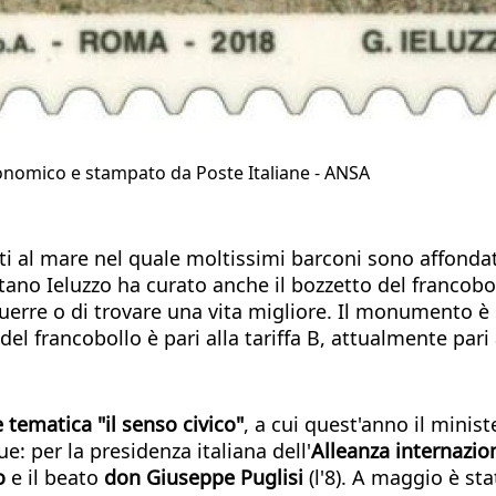
conomico e stampato da Poste Italiane - ANSA
i al mare nel quale moltissimi barconi sono affondat
ano Ieluzzo ha curato anche il bozzetto del francobo
guerre o di trovare una vita migliore. Il monumento è
del francobollo è pari alla tariffa B, attualmente pari
e tematica "il senso civico"
, a cui quest'anno il mini
: per la presidenza italiana dell'
Alleanza internazio
o
e il beato
don Giuseppe Puglisi
(l'8). A maggio è sta