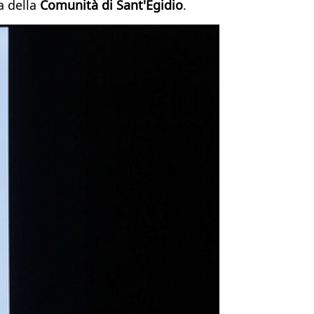
ta della
Comunità di Sant'Egidio
.