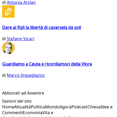
di
Antonia Arslan
Dare ai figli la libertà di cavarsela da soli
di
Stefano Vicari
Guardiamo a Ceuta e ricordiamoci della Vlora
di
Marco Impagliazzo
Abbonati ad Avvenire
Sezioni del sito
Home
Attualità
Politica
Mondo
Agorà
Podcast
Chiesa
Idee e
Commenti
Economia
Vita e