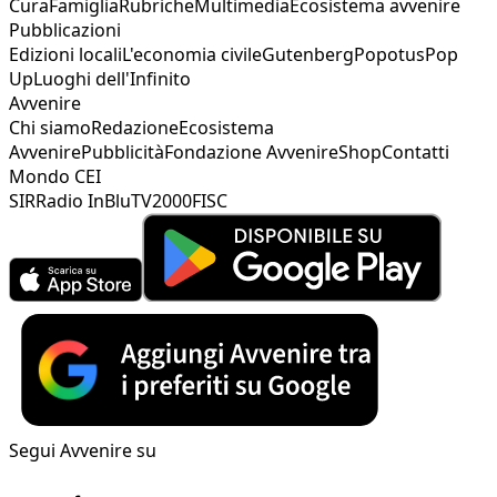
Cura
Famiglia
Rubriche
Multimedia
Ecosistema avvenire
Pubblicazioni
Edizioni locali
L'economia civile
Gutenberg
Popotus
Pop
Up
Luoghi dell'Infinito
Avvenire
Chi siamo
Redazione
Ecosistema
Avvenire
Pubblicità
Fondazione Avvenire
Shop
Contatti
Mondo CEI
SIR
Radio InBlu
TV2000
FISC
Segui Avvenire su