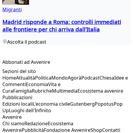
Migranti
Madrid risponde a Roma: controlli immediati
alle frontiere per chi arriva dall'Italia
Ascolta il podcast
Abbonati ad Avvenire
Sezioni del sito
Home
Attualità
Politica
Mondo
Agorà
Podcast
Chiesa
Idee e
Commenti
Economia
Vita e
Cura
Famiglia
Rubriche
Multimedia
Ecosistema avvenire
Pubblicazioni
Edizioni locali
L'economia civile
Gutenberg
Popotus
Pop
Up
Luoghi dell'Infinito
Avvenire
Chi siamo
Redazione
Ecosistema
Avvenire
Pubblicità
Fondazione Avvenire
Shop
Contatti