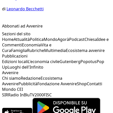
di
Leonardo Becchetti
Abbonati ad Avvenire
Sezioni del sito
Home
Attualità
Politica
Mondo
Agorà
Podcast
Chiesa
Idee e
Commenti
Economia
Vita e
Cura
Famiglia
Rubriche
Multimedia
Ecosistema avvenire
Pubblicazioni
Edizioni locali
L'economia civile
Gutenberg
Popotus
Pop
Up
Luoghi dell'Infinito
Avvenire
Chi siamo
Redazione
Ecosistema
Avvenire
Pubblicità
Fondazione Avvenire
Shop
Contatti
Mondo CEI
SIR
Radio InBlu
TV2000
FISC