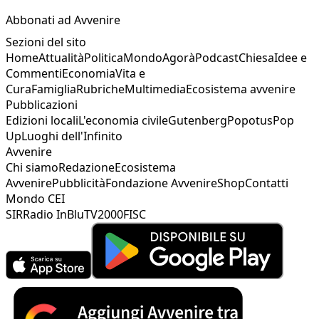
Abbonati ad Avvenire
Sezioni del sito
Home
Attualità
Politica
Mondo
Agorà
Podcast
Chiesa
Idee e
Commenti
Economia
Vita e
Cura
Famiglia
Rubriche
Multimedia
Ecosistema avvenire
Pubblicazioni
Edizioni locali
L'economia civile
Gutenberg
Popotus
Pop
Up
Luoghi dell'Infinito
Avvenire
Chi siamo
Redazione
Ecosistema
Avvenire
Pubblicità
Fondazione Avvenire
Shop
Contatti
Mondo CEI
SIR
Radio InBlu
TV2000
FISC