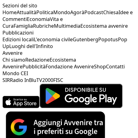
Sezioni del sito
Home
Attualità
Politica
Mondo
Agorà
Podcast
Chiesa
Idee e
Commenti
Economia
Vita e
Cura
Famiglia
Rubriche
Multimedia
Ecosistema avvenire
Pubblicazioni
Edizioni locali
L'economia civile
Gutenberg
Popotus
Pop
Up
Luoghi dell'Infinito
Avvenire
Chi siamo
Redazione
Ecosistema
Avvenire
Pubblicità
Fondazione Avvenire
Shop
Contatti
Mondo CEI
SIR
Radio InBlu
TV2000
FISC