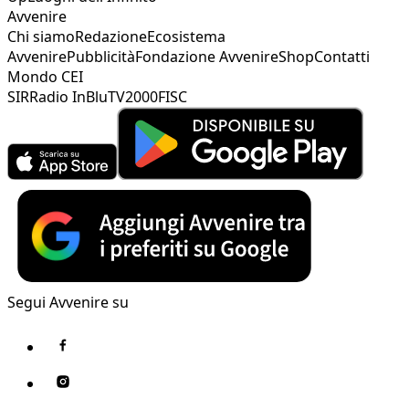
Avvenire
Chi siamo
Redazione
Ecosistema
Avvenire
Pubblicità
Fondazione Avvenire
Shop
Contatti
Mondo CEI
SIR
Radio InBlu
TV2000
FISC
Segui Avvenire su