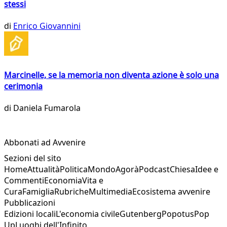
stessi
di
Enrico Giovannini
Marcinelle, se la memoria non diventa azione è solo una
cerimonia
di
Daniela Fumarola
Abbonati ad Avvenire
Sezioni del sito
Home
Attualità
Politica
Mondo
Agorà
Podcast
Chiesa
Idee e
Commenti
Economia
Vita e
Cura
Famiglia
Rubriche
Multimedia
Ecosistema avvenire
Pubblicazioni
Edizioni locali
L'economia civile
Gutenberg
Popotus
Pop
Up
Luoghi dell'Infinito