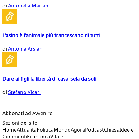
di
Antonella Mariani
L'asino è l'animale più francescano di tutti
di
Antonia Arslan
Dare ai figli la libertà di cavarsela da soli
di
Stefano Vicari
Abbonati ad Avvenire
Sezioni del sito
Home
Attualità
Politica
Mondo
Agorà
Podcast
Chiesa
Idee e
Commenti
Economia
Vita e