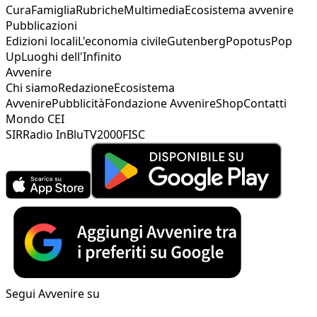
Cura
Famiglia
Rubriche
Multimedia
Ecosistema avvenire
Pubblicazioni
Edizioni locali
L'economia civile
Gutenberg
Popotus
Pop
Up
Luoghi dell'Infinito
Avvenire
Chi siamo
Redazione
Ecosistema
Avvenire
Pubblicità
Fondazione Avvenire
Shop
Contatti
Mondo CEI
SIR
Radio InBlu
TV2000
FISC
Segui Avvenire su