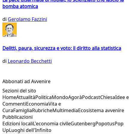
bomba atomica
di
Gerolamo Fazzini
Delitti, paura, sicurezza e voto: il diritto alla statistica
di
Leonardo Becchetti
Abbonati ad Avvenire
Sezioni del sito
Home
Attualità
Politica
Mondo
Agorà
Podcast
Chiesa
Idee e
Commenti
Economia
Vita e
Cura
Famiglia
Rubriche
Multimedia
Ecosistema avvenire
Pubblicazioni
Edizioni locali
L'economia civile
Gutenberg
Popotus
Pop
Up
Luoghi dell'Infinito