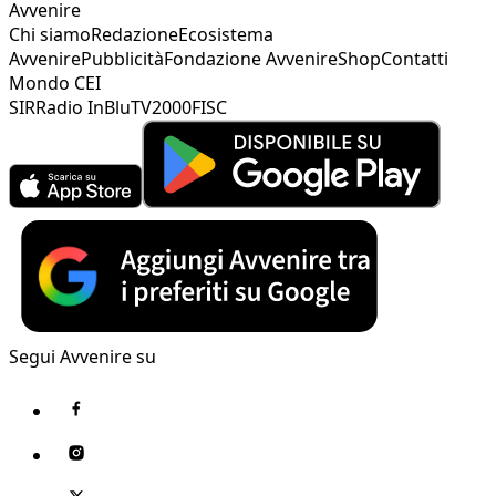
Avvenire
Chi siamo
Redazione
Ecosistema
Avvenire
Pubblicità
Fondazione Avvenire
Shop
Contatti
Mondo CEI
SIR
Radio InBlu
TV2000
FISC
Segui Avvenire su