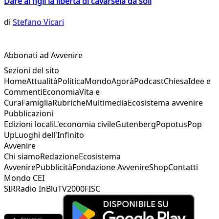
Dare ai figli la libertà di cavarsela da soli
di
Stefano Vicari
Abbonati ad Avvenire
Sezioni del sito
Home
Attualità
Politica
Mondo
Agorà
Podcast
Chiesa
Idee e
Commenti
Economia
Vita e
Cura
Famiglia
Rubriche
Multimedia
Ecosistema avvenire
Pubblicazioni
Edizioni locali
L'economia civile
Gutenberg
Popotus
Pop
Up
Luoghi dell'Infinito
Avvenire
Chi siamo
Redazione
Ecosistema
Avvenire
Pubblicità
Fondazione Avvenire
Shop
Contatti
Mondo CEI
SIR
Radio InBlu
TV2000
FISC