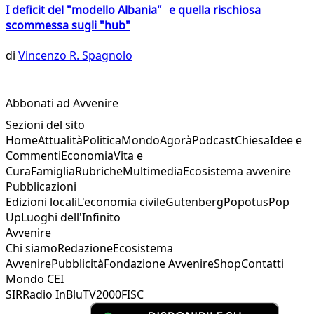
I deficit del "modello Albania" e quella rischiosa
scommessa sugli "hub"
di
Vincenzo R. Spagnolo
Abbonati ad Avvenire
Sezioni del sito
Home
Attualità
Politica
Mondo
Agorà
Podcast
Chiesa
Idee e
Commenti
Economia
Vita e
Cura
Famiglia
Rubriche
Multimedia
Ecosistema avvenire
Pubblicazioni
Edizioni locali
L'economia civile
Gutenberg
Popotus
Pop
Up
Luoghi dell'Infinito
Avvenire
Chi siamo
Redazione
Ecosistema
Avvenire
Pubblicità
Fondazione Avvenire
Shop
Contatti
Mondo CEI
SIR
Radio InBlu
TV2000
FISC