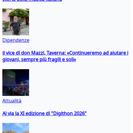
Dipendenze
il vice di don Mazzi, Taverna: «Continueremo ad aiutare i
giovani, sempre più fragili e soli»
Attualità
Al via la XI edizione di "Digithon 2026"