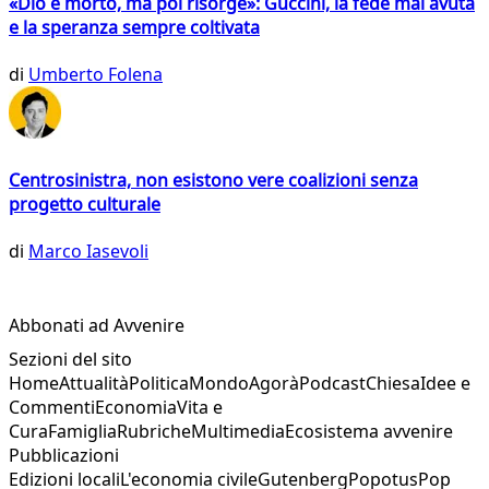
«Dio è morto, ma poi risorge»: Guccini, la fede mai avuta
e la speranza sempre coltivata
di
Umberto Folena
Centrosinistra, non esistono vere coalizioni senza
progetto culturale
di
Marco Iasevoli
Abbonati ad Avvenire
Sezioni del sito
Home
Attualità
Politica
Mondo
Agorà
Podcast
Chiesa
Idee e
Commenti
Economia
Vita e
Cura
Famiglia
Rubriche
Multimedia
Ecosistema avvenire
Pubblicazioni
Edizioni locali
L'economia civile
Gutenberg
Popotus
Pop