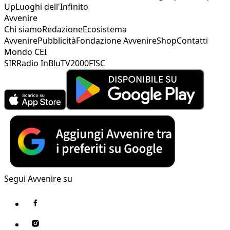
Up
Luoghi dell'Infinito
Avvenire
Chi siamo
Redazione
Ecosistema
Avvenire
Pubblicità
Fondazione Avvenire
Shop
Contatti
Mondo CEI
SIR
Radio InBlu
TV2000
FISC
Segui Avvenire su