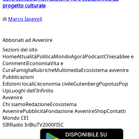
progetto culturale
di
Marco Iasevoli
Abbonati ad Avvenire
Sezioni del sito
Home
Attualità
Politica
Mondo
Agorà
Podcast
Chiesa
Idee e
Commenti
Economia
Vita e
Cura
Famiglia
Rubriche
Multimedia
Ecosistema avvenire
Pubblicazioni
Edizioni locali
L'economia civile
Gutenberg
Popotus
Pop
Up
Luoghi dell'Infinito
Avvenire
Chi siamo
Redazione
Ecosistema
Avvenire
Pubblicità
Fondazione Avvenire
Shop
Contatti
Mondo CEI
SIR
Radio InBlu
TV2000
FISC