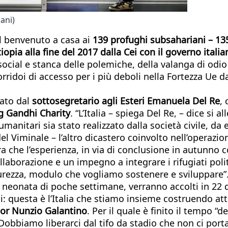
iani)
il benvenuto a casa ai
139 profughi subsahariani – 135
iopia alla fine del 2017 dalla Cei con il governo italia
 social e stanca delle polemiche, della valanga di odio
ridoi di accesso per i più deboli nella Fortezza Ue da 
tato dal
sottosegretario agli Esteri Emanuela Del Re
, 
ng Gandhi Charity
. “L’Italia – spiega Del Re, – dice si a
anitari sia stato realizzato dalla società civile, da e
l Viminale – l’altro dicastero coinvolto nell’operazion
 che l’esperienza, in via di conclusione in autunno con
aborazione e un impegno a integrare i rifugiati politic
icurezza, modulo che vogliamo sostenere e sviluppare”
 neonata di poche settimane, verranno accolti in 22 di
i: questa è l’Italia che stiamo insieme costruendo att
nor Nunzio Galantino
. Per il quale è finito il tempo “d
 Dobbiamo liberarci dal tifo da stadio che non ci port