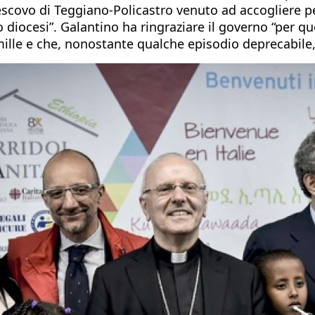
vescovo di Teggiano-Policastro venuto ad accogliere p
iocesi”. Galantino ha ringraziare il governo “per que
r mille e che, nonostante qualche episodio deprecabile