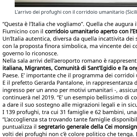
L'arrivo dei profughi con il corridoio umanitario (Sicil
“Questa è l’Italia che vogliamo”. Quella che augura 
Fiumicino con il
corridoio umanitario aperto con l’Et
Un’Italia autentica, diversa da quella incattivita dei
con la proposta finora simbolica, ma vincente dei cor
governo lo riconosce.
Nella sala arrivi dell’aeroporto romano è rappresen
italiana, Migrantes, Comunità di Sant’Egidio e l’a o
Paese. E’ importante che il programma dei corridoi um
E il prefetto Gerarda Pantalone, in rappresentanza de
ingresso per un anno per motivi umanitari -, assicura
continuerà nel 2019. “E’ un esempio bellissimo di coll
a dare il suo sostegno alle migrazioni legali e in s
I 139 profughi, tra cui 31 famiglie e 62 bambini, una
“L’accoglienza sta trovando tante famiglie disponibil
puntualizza il
segretario generale della Cei monsig
volti dei profughi non c’è colore politico che tenga.