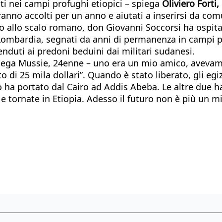
lti nei campi profughi etiopici – spiega
Oliviero Forti
no accolti per un anno e aiutati a inserirsi da comuni
o allo scalo romano, don Giovanni Soccorsi ha ospitat
in Lombardia, segnati da anni di permanenza in campi p
enduti ai predoni beduini dai militari sudanesi.
piega Mussie, 24enne – uno era un mio amico, avevamo 
to di 25 mila dollari”. Quando è stato liberato, gli eg
o ha portato dal Cairo ad Addis Abeba. Le altre due 
e e tornate in Etiopia. Adesso il futuro non è più un 