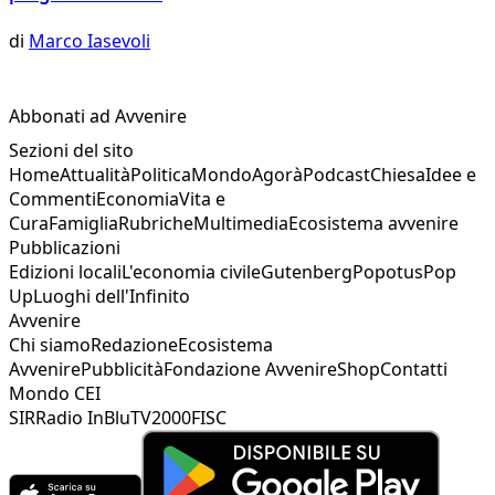
di
Marco Iasevoli
Abbonati ad Avvenire
Sezioni del sito
Home
Attualità
Politica
Mondo
Agorà
Podcast
Chiesa
Idee e
Commenti
Economia
Vita e
Cura
Famiglia
Rubriche
Multimedia
Ecosistema avvenire
Pubblicazioni
Edizioni locali
L'economia civile
Gutenberg
Popotus
Pop
Up
Luoghi dell'Infinito
Avvenire
Chi siamo
Redazione
Ecosistema
Avvenire
Pubblicità
Fondazione Avvenire
Shop
Contatti
Mondo CEI
SIR
Radio InBlu
TV2000
FISC