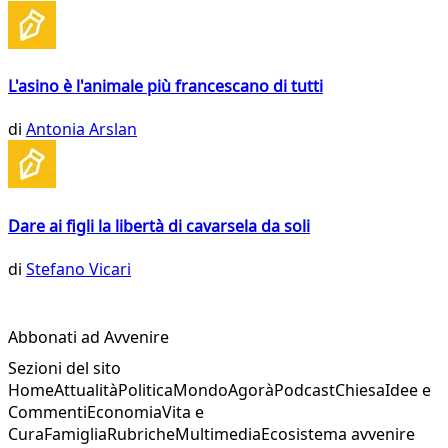
L'asino è l'animale più francescano di tutti
di
Antonia Arslan
Dare ai figli la libertà di cavarsela da soli
di
Stefano Vicari
Abbonati ad Avvenire
Sezioni del sito
Home
Attualità
Politica
Mondo
Agorà
Podcast
Chiesa
Idee e
Commenti
Economia
Vita e
Cura
Famiglia
Rubriche
Multimedia
Ecosistema avvenire