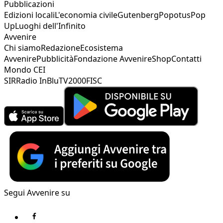
Pubblicazioni
Edizioni locali
L'economia civile
Gutenberg
Popotus
Pop
Up
Luoghi dell'Infinito
Avvenire
Chi siamo
Redazione
Ecosistema
Avvenire
Pubblicità
Fondazione Avvenire
Shop
Contatti
Mondo CEI
SIR
Radio InBlu
TV2000
FISC
Segui Avvenire su