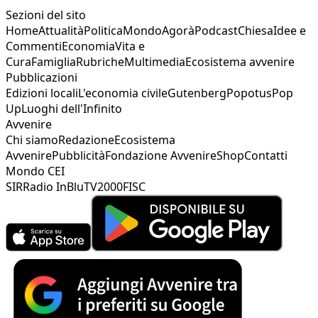
Sezioni del sito
Home
Attualità
Politica
Mondo
Agorà
Podcast
Chiesa
Idee e
Commenti
Economia
Vita e
Cura
Famiglia
Rubriche
Multimedia
Ecosistema avvenire
Pubblicazioni
Edizioni locali
L'economia civile
Gutenberg
Popotus
Pop
Up
Luoghi dell'Infinito
Avvenire
Chi siamo
Redazione
Ecosistema
Avvenire
Pubblicità
Fondazione Avvenire
Shop
Contatti
Mondo CEI
SIR
Radio InBlu
TV2000
FISC