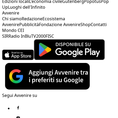
Edizioni locali
L'economia civile
Gutenberg
Popotus
Pop
Up
Luoghi dell'Infinito
Avvenire
Chi siamo
Redazione
Ecosistema
Avvenire
Pubblicità
Fondazione Avvenire
Shop
Contatti
Mondo CEI
SIR
Radio InBlu
TV2000
FISC
Segui Avvenire su