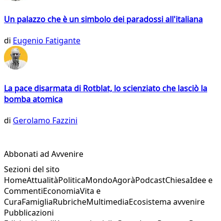
Un palazzo che è un simbolo dei paradossi all'italiana
di
Eugenio Fatigante
La pace disarmata di Rotblat, lo scienziato che lasciò la
bomba atomica
di
Gerolamo Fazzini
Abbonati ad Avvenire
Sezioni del sito
Home
Attualità
Politica
Mondo
Agorà
Podcast
Chiesa
Idee e
Commenti
Economia
Vita e
Cura
Famiglia
Rubriche
Multimedia
Ecosistema avvenire
Pubblicazioni