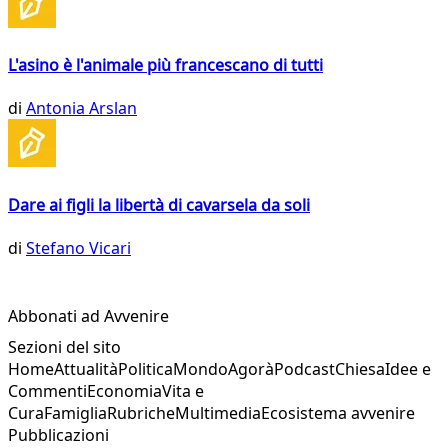
L'asino è l'animale più francescano di tutti
di
Antonia Arslan
Dare ai figli la libertà di cavarsela da soli
di
Stefano Vicari
Abbonati ad Avvenire
Sezioni del sito
Home
Attualità
Politica
Mondo
Agorà
Podcast
Chiesa
Idee e
Commenti
Economia
Vita e
Cura
Famiglia
Rubriche
Multimedia
Ecosistema avvenire
Pubblicazioni