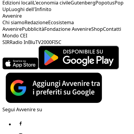
Edizioni locali
L'economia civile
Gutenberg
Popotus
Pop
Up
Luoghi dell'Infinito
Avvenire
Chi siamo
Redazione
Ecosistema
Avvenire
Pubblicità
Fondazione Avvenire
Shop
Contatti
Mondo CEI
SIR
Radio InBlu
TV2000
FISC
Segui Avvenire su