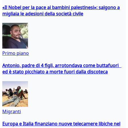
«Il Nobel per la pace ai bambini palestinesi»: salgono a
migliaia le adesioni della società civile
Primo piano
Antonio, padre di 4 figli, arrotondava come buttafuori
ed è stato picchiato a morte fuori dalla discoteca
Migranti
Europa e Italia finanziano nuove telecamere libiche nel