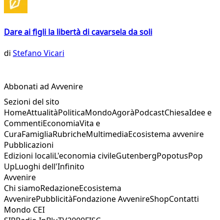
Dare ai figli la libertà di cavarsela da soli
di
Stefano Vicari
Abbonati ad Avvenire
Sezioni del sito
Home
Attualità
Politica
Mondo
Agorà
Podcast
Chiesa
Idee e
Commenti
Economia
Vita e
Cura
Famiglia
Rubriche
Multimedia
Ecosistema avvenire
Pubblicazioni
Edizioni locali
L'economia civile
Gutenberg
Popotus
Pop
Up
Luoghi dell'Infinito
Avvenire
Chi siamo
Redazione
Ecosistema
Avvenire
Pubblicità
Fondazione Avvenire
Shop
Contatti
Mondo CEI