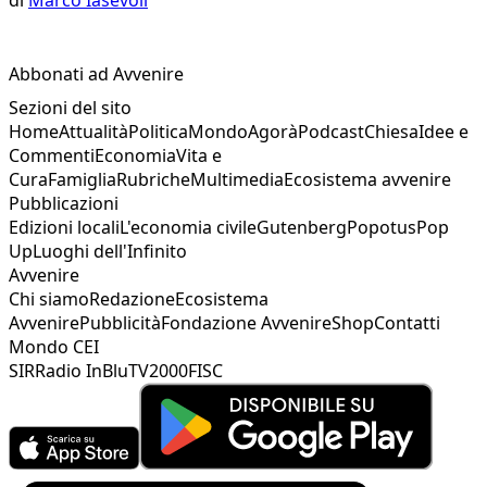
Abbonati ad Avvenire
Sezioni del sito
Home
Attualità
Politica
Mondo
Agorà
Podcast
Chiesa
Idee e
Commenti
Economia
Vita e
Cura
Famiglia
Rubriche
Multimedia
Ecosistema avvenire
Pubblicazioni
Edizioni locali
L'economia civile
Gutenberg
Popotus
Pop
Up
Luoghi dell'Infinito
Avvenire
Chi siamo
Redazione
Ecosistema
Avvenire
Pubblicità
Fondazione Avvenire
Shop
Contatti
Mondo CEI
SIR
Radio InBlu
TV2000
FISC