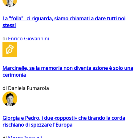
La "folla" ci riguarda, siamo chiamati a dare tutti noi
stessi
di
Enrico Giovannini
Marcinelle, se la memoria non diventa azione è solo una
cerimonia
di
Daniela Fumarola
Giorgia e Pedro, i due «opposti» che tirando la corda
rischiano di spezzare l'Europa
di
Marco Iasevoli