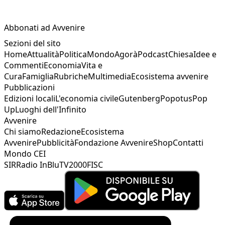
Abbonati ad Avvenire
Sezioni del sito
Home
Attualità
Politica
Mondo
Agorà
Podcast
Chiesa
Idee e
Commenti
Economia
Vita e
Cura
Famiglia
Rubriche
Multimedia
Ecosistema avvenire
Pubblicazioni
Edizioni locali
L'economia civile
Gutenberg
Popotus
Pop
Up
Luoghi dell'Infinito
Avvenire
Chi siamo
Redazione
Ecosistema
Avvenire
Pubblicità
Fondazione Avvenire
Shop
Contatti
Mondo CEI
SIR
Radio InBlu
TV2000
FISC