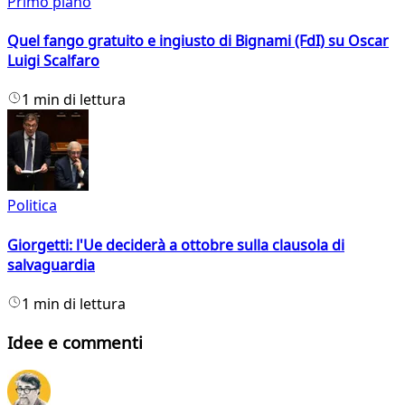
Primo piano
Quel fango gratuito e ingiusto di Bignami (FdI) su Oscar
Luigi Scalfaro
1 min di lettura
Politica
Giorgetti: l'Ue deciderà a ottobre sulla clausola di
salvaguardia
1 min di lettura
Idee e commenti