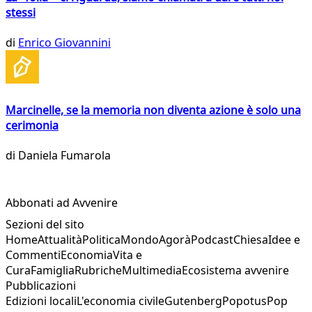
stessi
di
Enrico Giovannini
Marcinelle, se la memoria non diventa azione è solo una
cerimonia
di
Daniela Fumarola
Abbonati ad Avvenire
Sezioni del sito
Home
Attualità
Politica
Mondo
Agorà
Podcast
Chiesa
Idee e
Commenti
Economia
Vita e
Cura
Famiglia
Rubriche
Multimedia
Ecosistema avvenire
Pubblicazioni
Edizioni locali
L'economia civile
Gutenberg
Popotus
Pop