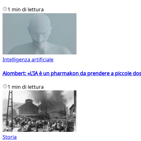
1 min di lettura
Intelligenza artificiale
Alombert: «L’IA è un pharmakon da prendere a piccole dos
1 min di lettura
Storia