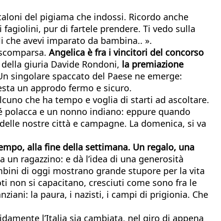
ntaloni del pigiama che indossi. Ricordo anche
 fagiolini, pur di fartele prendere. Ti vedo sulla
li che avevi imparato da bambina.. ».
a scomparsa.
Angelica è fra i vincitori del concorso
 della giuria Davide Rondoni,
la premiazione
 Un singolare spaccato del Paese ne emerge:
 resta un approdo fermo e sicuro.
uno che ha tempo e voglia di starti ad ascoltare.
a é polacca e un nonno indiano: eppure quando
o delle nostre città e campagne. La domenica, si va
tempo, alla fine della settimana. Un regalo, una
ia un ragazzino: e dà l’idea di una generosità
bambini di oggi mostrano grande stupore per la vita
oti non si capacitano, cresciuti come sono fra le
ani: la paura, i nazisti, i campi di prigionia. Che
pidamente l’Italia sia cambiata, nel giro di appena