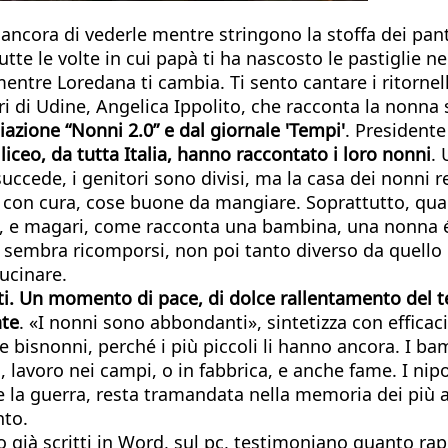
a ancora di vederle mentre stringono la stoffa dei pa
tte le volte in cui papà ti ha nascosto le pastiglie nei
mentre Loredana ti cambia. Ti sento cantare i ritornel
ori di Udine, Angelica Ippolito, che racconta la nonn
ociazione “Nonni 2.0” e dal giornale 'Tempi'
. Presidente
 liceo, da tutta Italia, hanno raccontato i loro nonni
.
o succede, i genitori sono divisi, ma la casa dei nonni
con cura, cose buone da mangiare. Soprattutto, qualc
ciano, e magari, come racconta una bambina, una nonn
nale sembra ricomporsi, non poi tanto diverso da quell
ucinare.
otti. Un momento di pace, di dolce rallentamento del 
ate
. «I nonni sono abbondanti», sintetizza con efficac
, e bisnonni, perché i più piccoli li hanno ancora. I 
, lavoro nei campi, o in fabbrica, e anche fame. I nip
la guerra, resta tramandata nella memoria dei più anzi
nto.
, o già scritti in Word, sul pc, testimoniano quanto ra