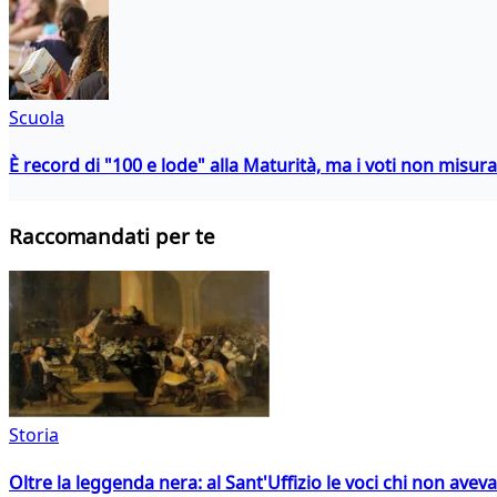
Scuola
È record di "100 e lode" alla Maturità, ma i voti non misu
Raccomandati per te
Storia
Oltre la leggenda nera: al Sant'Uffizio le voci chi non avev