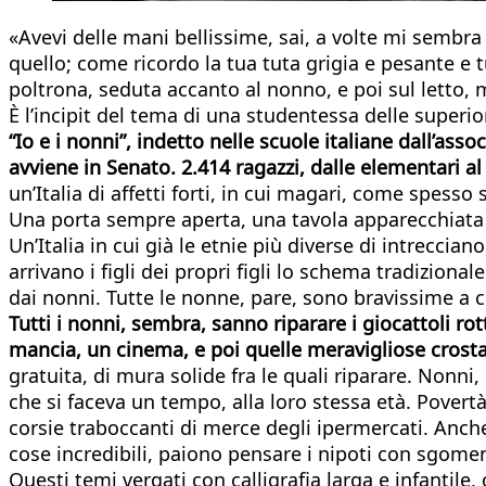
«Avevi delle mani bellissime, sai, a volte mi sembr
quello; come ricordo la tua tuta grigia e pesante e tu
poltrona, seduta accanto al nonno, e poi sul letto, 
È l’incipit del tema di una studentessa delle superi
“Io e i nonni”, indetto nelle scuole italiane dall’ass
avviene in Senato.
2.414 ragazzi, dalle elementari al
un’Italia di affetti forti, in cui magari, come spess
Una porta sempre aperta, una tavola apparecchiata 
Un’Italia in cui già le etnie più diverse di intrec
arrivano i figli dei propri figli lo schema tradizio
dai nonni. Tutte le nonne, pare, sono bravissime a c
Tutti i nonni, sembra, sanno riparare i giocattoli r
mancia, un cinema, e poi quelle meravigliose crost
gratuita, di mura solide fra le quali riparare. Nonni
che si faceva un tempo, alla loro stessa età. Povertà
corsie traboccanti di merce degli ipermercati. Anche 
cose incredibili, paiono pensare i nipoti con sgome
Questi temi vergati con calligrafia larga e infantile