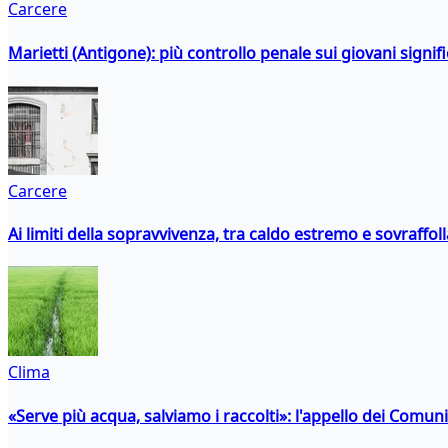
Carcere
Marietti (Antigone): più controllo penale sui giovani signif
Carcere
Ai limiti della sopravvivenza, tra caldo estremo e sovraffo
Clima
«Serve più acqua, salviamo i raccolti»: l'appello dei Comuni 