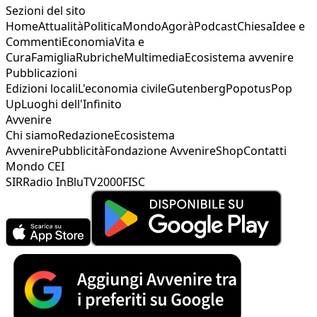
Sezioni del sito
Home
Attualità
Politica
Mondo
Agorà
Podcast
Chiesa
Idee e
Commenti
Economia
Vita e
Cura
Famiglia
Rubriche
Multimedia
Ecosistema avvenire
Pubblicazioni
Edizioni locali
L'economia civile
Gutenberg
Popotus
Pop
Up
Luoghi dell'Infinito
Avvenire
Chi siamo
Redazione
Ecosistema
Avvenire
Pubblicità
Fondazione Avvenire
Shop
Contatti
Mondo CEI
SIR
Radio InBlu
TV2000
FISC