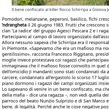
Il bene confiscato al killer Rocco Schirripa a Gioiosa 
Pomodori, melanzane, peperoni, basilico, fichi cresc
’ndrangheta
il 26 giugno 1983. Frutti che crescono su
clan 'La radice' del gruppo Agesci Pescara 2 e i raga
Partecipano al campo di lavoro organizzato dall’ass
Allora nessuno sapeva che Schirripa era il responsabi
in Piemonte. «Sapevamo che era un mafioso ma non
gentilissimo», racconta Francesco Riggitano, presiden
moglie invece protestava coi ragazzi che partecip
immaginava che il mafioso fosse coinvolto in quel de
dell’omicidio (i mandanti sono stati condannati da an
carcere, condannato all’ergastolo lo scorso 17 lugli
piano dormono i ragazzi dei campi organizzati insie
Lo sapevano di venire in un bene confiscato, ma che f
della mafia – dice una ragazza –, non vedi quella dei
parroco del beato Nunzio Sulprizio e di San Marco eva
bene, di legalità. Perchè anche le cose negative pos