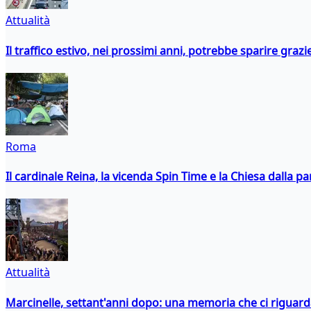
Attualità
Il traffico estivo, nei prossimi anni, potrebbe sparire grazie
Roma
Il cardinale Reina, la vicenda Spin Time e la Chiesa dalla par
Attualità
Marcinelle, settant'anni dopo: una memoria che ci riguar