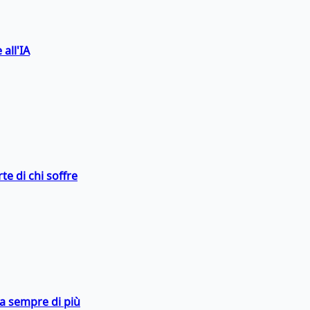
 all'IA
te di chi soffre
da sempre di più