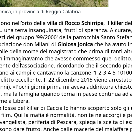
Jonica, in provincia di Reggio Calabria
ono nell’orto della
villa
di
Rocco Schirripa
, il
killer
del
 una terra insanguinata, frutti di speranza. A curare, 
zzi del gruppo '99/2000' della parrocchia Santo Stefan
ociazione don Milani di
Gioiosa Jonica
che ha avuto in
le della morte del magistrato che prima di tanti altri
 immaginavamo che avesse commesso quel delitto. Q
te dell’associazione, ricordando che il secondo piano 
avano ai campi e cantavano la canzone '1-2-3-4-5-10
litto eccellente. Il 22 dicembre 2015 viene arrestato 
ni). «Pochi giorni prima mi aveva addirittura chiesto s
o, ma la famiglia quando torna in paese continua ad a
me a Libera.
osse del killer di Caccia lo hanno scoperto solo gli ul
 film. Qui la mafia è normalità, non te ne accorgi e pe
ngelista, periferia di Pescara, spiega la scelta di ess
sono dare frutto. Anche dalle macerie del malaffare p