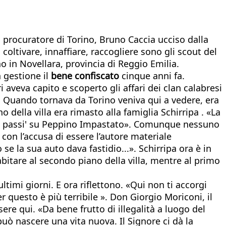
 procuratore di Torino, Bruno Caccia ucciso dalla
coltivare, innaffiare, raccogliere sono gli scout del
o in Novellara, provincia di Reggio Emilia.
 gestione il
bene confiscato
cinque anni fa.
 aveva capito e scoperto gli affari dei clan calabresi
uando tornava da Torino veniva qui a vedere, era
della villa era rimasto alla famiglia Schirripa . «La
100 passi' su Peppino Impastato». Comunque nessuno
con l’accusa di essere l’autore materiale
e la sua auto dava fastidio...». Schirripa ora è in
bitare al secondo piano della villa, mentre al primo
timi giorni. E ora riflettono. «Qui non ti accorgi
r questo è più terribile ». Don Giorgio Moriconi, il
ere qui. «Da bene frutto di illegalità a luogo del
uò nascere una vita nuova. Il Signore ci dà la