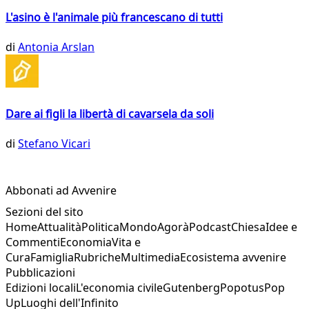
L'asino è l'animale più francescano di tutti
di
Antonia Arslan
Dare ai figli la libertà di cavarsela da soli
di
Stefano Vicari
Abbonati ad Avvenire
Sezioni del sito
Home
Attualità
Politica
Mondo
Agorà
Podcast
Chiesa
Idee e
Commenti
Economia
Vita e
Cura
Famiglia
Rubriche
Multimedia
Ecosistema avvenire
Pubblicazioni
Edizioni locali
L'economia civile
Gutenberg
Popotus
Pop
Up
Luoghi dell'Infinito