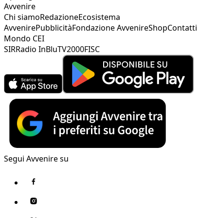
Avvenire
Chi siamo
Redazione
Ecosistema
Avvenire
Pubblicità
Fondazione Avvenire
Shop
Contatti
Mondo CEI
SIR
Radio InBlu
TV2000
FISC
Segui Avvenire su