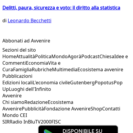
Delitti, paura, sicurezza e voto: il diritto alla statistica
di
Leonardo Becchetti
Abbonati ad Avvenire
Sezioni del sito
Home
Attualità
Politica
Mondo
Agorà
Podcast
Chiesa
Idee e
Commenti
Economia
Vita e
Cura
Famiglia
Rubriche
Multimedia
Ecosistema avvenire
Pubblicazioni
Edizioni locali
L'economia civile
Gutenberg
Popotus
Pop
Up
Luoghi dell'Infinito
Avvenire
Chi siamo
Redazione
Ecosistema
Avvenire
Pubblicità
Fondazione Avvenire
Shop
Contatti
Mondo CEI
SIR
Radio InBlu
TV2000
FISC