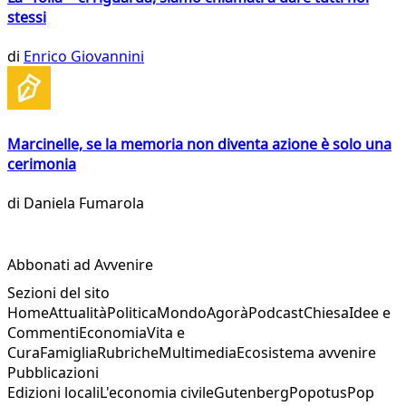
stessi
di
Enrico Giovannini
Marcinelle, se la memoria non diventa azione è solo una
cerimonia
di
Daniela Fumarola
Abbonati ad Avvenire
Sezioni del sito
Home
Attualità
Politica
Mondo
Agorà
Podcast
Chiesa
Idee e
Commenti
Economia
Vita e
Cura
Famiglia
Rubriche
Multimedia
Ecosistema avvenire
Pubblicazioni
Edizioni locali
L'economia civile
Gutenberg
Popotus
Pop