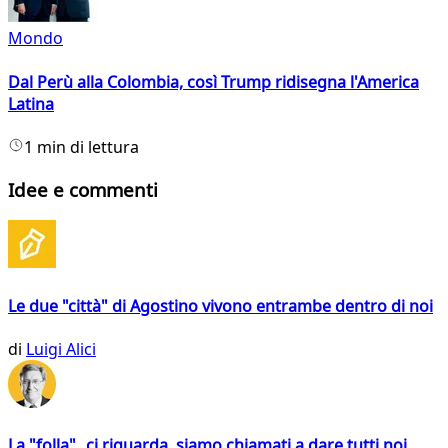
Mondo
Dal Perù alla Colombia, così Trump ridisegna l'America
Latina
1 min di lettura
Idee e commenti
Le due "città" di Agostino vivono entrambe dentro di noi
di
Luigi Alici
La "folla" ci riguarda, siamo chiamati a dare tutti noi