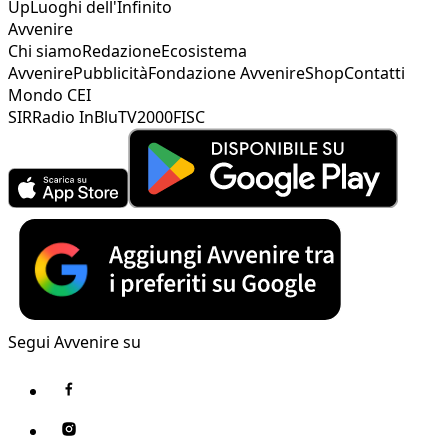
Up
Luoghi dell'Infinito
Avvenire
Chi siamo
Redazione
Ecosistema
Avvenire
Pubblicità
Fondazione Avvenire
Shop
Contatti
Mondo CEI
SIR
Radio InBlu
TV2000
FISC
Segui Avvenire su