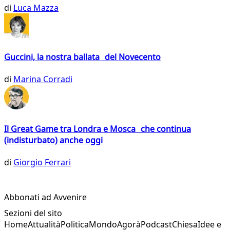
di
Luca Mazza
Guccini, la nostra ballata del Novecento
di
Marina Corradi
Il Great Game tra Londra e Mosca che continua
(indisturbato) anche oggi
di
Giorgio Ferrari
Abbonati ad Avvenire
Sezioni del sito
Home
Attualità
Politica
Mondo
Agorà
Podcast
Chiesa
Idee e