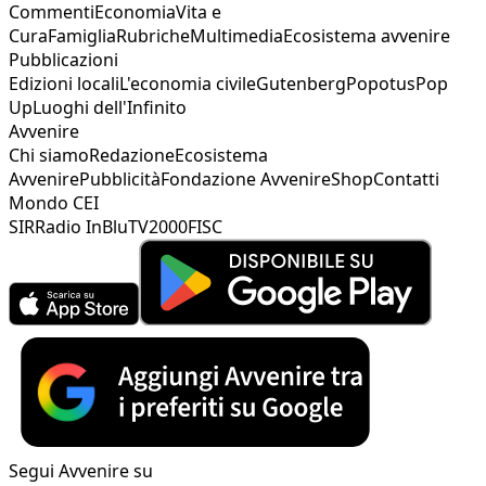
Commenti
Economia
Vita e
Cura
Famiglia
Rubriche
Multimedia
Ecosistema avvenire
Pubblicazioni
Edizioni locali
L'economia civile
Gutenberg
Popotus
Pop
Up
Luoghi dell'Infinito
Avvenire
Chi siamo
Redazione
Ecosistema
Avvenire
Pubblicità
Fondazione Avvenire
Shop
Contatti
Mondo CEI
SIR
Radio InBlu
TV2000
FISC
Segui Avvenire su