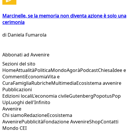
Marcinelle, se la memoria non diventa azione è solo una
cerimonia
di
Daniela Fumarola
Abbonati ad Avvenire
Sezioni del sito
Home
Attualità
Politica
Mondo
Agorà
Podcast
Chiesa
Idee e
Commenti
Economia
Vita e
Cura
Famiglia
Rubriche
Multimedia
Ecosistema avvenire
Pubblicazioni
Edizioni locali
L'economia civile
Gutenberg
Popotus
Pop
Up
Luoghi dell'Infinito
Avvenire
Chi siamo
Redazione
Ecosistema
Avvenire
Pubblicità
Fondazione Avvenire
Shop
Contatti
Mondo CEI