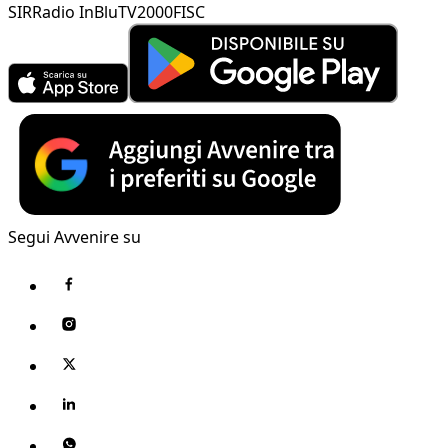
SIR
Radio InBlu
TV2000
FISC
Segui Avvenire su