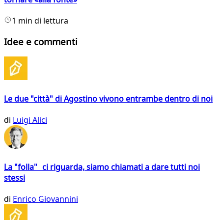
1 min di lettura
Idee e commenti
Le due "città" di Agostino vivono entrambe dentro di noi
di
Luigi Alici
La "folla" ci riguarda, siamo chiamati a dare tutti noi
stessi
di
Enrico Giovannini