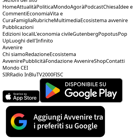
Home
Attualità
Politica
Mondo
Agorà
Podcast
Chiesa
Idee e
Commenti
Economia
Vita e
Cura
Famiglia
Rubriche
Multimedia
Ecosistema avvenire
Pubblicazioni
Edizioni locali
L'economia civile
Gutenberg
Popotus
Pop
Up
Luoghi dell'Infinito
Avvenire
Chi siamo
Redazione
Ecosistema
Avvenire
Pubblicità
Fondazione Avvenire
Shop
Contatti
Mondo CEI
SIR
Radio InBlu
TV2000
FISC