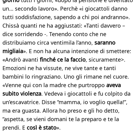
giorno
tutti i giorni, «dopo la pensione è diventato
un… secondo lavoro». Perchè «i giocattoli danno
tutti soddisfazione, sapendo a chi poi andranno».
Chissà quanti ne ha aggiustati: «Tanti davvero –
dice sorridendo -. Tenendo conto che ne
distribuiamo circa ventimila l’anno,
saranno
migliaia
». E non ha alcuna intenzione di smettere:
«Andrò avanti
finché ce la faccio
, sicuramente>.
Emozioni ne ha vissute, ne vive tante e tanti
bambini lo ringraziano. Uno gli rimane nel cuore.
«Venne qui con la madre che purtroppo
aveva
subito violenza
. Vedeva i giocattoli e fu colpito da
un’escavatrice. Disse “mamma, io voglio quella!”,
ma era guasta. Allora ho preso e gli ho detto,
“aspetta, se vieni domani te la preparo e te la
prendi. E
così è stato
».