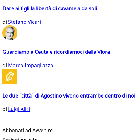
Dare ai figli la libertà di cavarsela da soli
di
Stefano Vicari
Guardiamo a Ceuta e ricordiamoci della Vlora
di
Marco Impagliazzo
Le due "città" di Agostino vivono entrambe dentro di noi
di
Luigi Alici
Abbonati ad Avvenire
Sezioni del sito