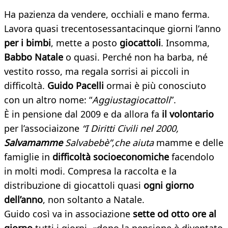
Ha pazienza da vendere, occhiali e mano ferma.
Lavora quasi trecentosessantacinque giorni l’anno
per i bimbi
, mette a posto
giocattoli
. Insomma,
Babbo Natale
o quasi. Perché non ha barba, né
vestito rosso, ma regala sorrisi ai piccoli in
difficoltà.
Guido Pacelli
ormai è più conosciuto
con un altro nome: “
Aggiustagiocattoli
”.
È in pensione dal 2009 e da allora fa
il volontario
per l’associaizone
“I Diritti Civili nel 2000,
Salvamamme
Salvabebè”,che aiuta
mamme e delle
famiglie in
difficoltà socioeconomiche
facendolo
in molti modi. Compresa la raccolta e la
distribuzione di giocattoli quasi
ogni giorno
dell’anno
, non soltanto a Natale.
Guido così va in associazione
sette od otto ore al