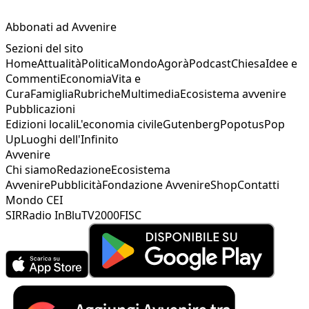
Abbonati ad Avvenire
Sezioni del sito
Home
Attualità
Politica
Mondo
Agorà
Podcast
Chiesa
Idee e
Commenti
Economia
Vita e
Cura
Famiglia
Rubriche
Multimedia
Ecosistema avvenire
Pubblicazioni
Edizioni locali
L'economia civile
Gutenberg
Popotus
Pop
Up
Luoghi dell'Infinito
Avvenire
Chi siamo
Redazione
Ecosistema
Avvenire
Pubblicità
Fondazione Avvenire
Shop
Contatti
Mondo CEI
SIR
Radio InBlu
TV2000
FISC