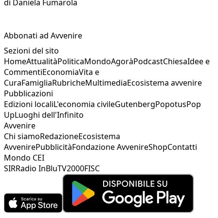
di
Daniela Fumarola
Abbonati ad Avvenire
Sezioni del sito
Home
Attualità
Politica
Mondo
Agorà
Podcast
Chiesa
Idee e
Commenti
Economia
Vita e
Cura
Famiglia
Rubriche
Multimedia
Ecosistema avvenire
Pubblicazioni
Edizioni locali
L'economia civile
Gutenberg
Popotus
Pop
Up
Luoghi dell'Infinito
Avvenire
Chi siamo
Redazione
Ecosistema
Avvenire
Pubblicità
Fondazione Avvenire
Shop
Contatti
Mondo CEI
SIR
Radio InBlu
TV2000
FISC