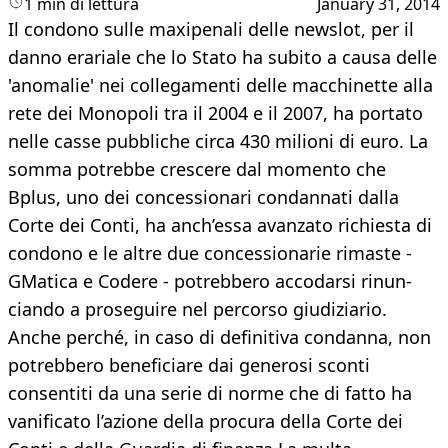
1 min di lettura
January 31, 2014
Il condono sulle maxipenali delle new­slot, per il
danno erariale che lo Stato ha subito a causa delle
'anomalie' nei col­legamenti delle macchinette alla
rete dei Monopoli tra il 2004 e il 2007, ha portato
nelle casse pubbliche circa 430 milioni di euro. La
somma potrebbe crescere dal mo­mento che
Bplus, uno dei concessionari condannati dalla
Corte dei Conti, ha an­ch’essa avanzato richiesta di
condono e le altre due concessionarie rimaste -
GMatica e Codere - potrebbero accodarsi rinun­
ciando a proseguire nel percorso giudizia­rio.
Anche perché, in caso di definitiva con­danna, non
potrebbero beneficiare dai ge­nerosi sconti
consentiti da una serie di nor­me che di fatto ha
vanificato l’azione della procura della Corte dei