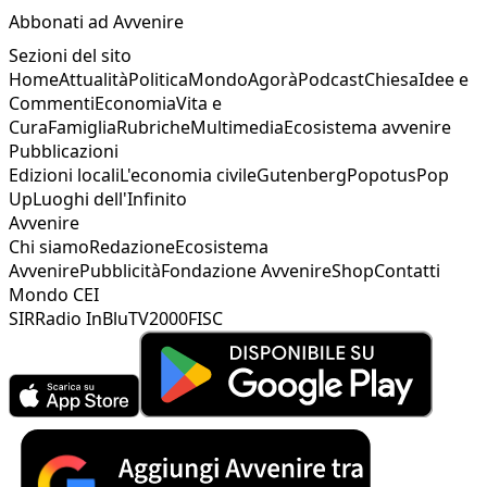
Abbonati ad Avvenire
Sezioni del sito
Home
Attualità
Politica
Mondo
Agorà
Podcast
Chiesa
Idee e
Commenti
Economia
Vita e
Cura
Famiglia
Rubriche
Multimedia
Ecosistema avvenire
Pubblicazioni
Edizioni locali
L'economia civile
Gutenberg
Popotus
Pop
Up
Luoghi dell'Infinito
Avvenire
Chi siamo
Redazione
Ecosistema
Avvenire
Pubblicità
Fondazione Avvenire
Shop
Contatti
Mondo CEI
SIR
Radio InBlu
TV2000
FISC