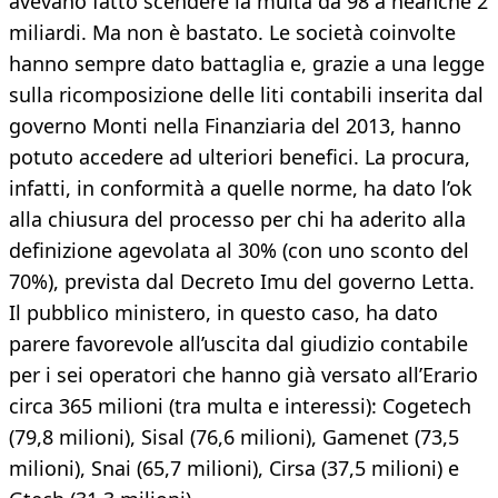
avevano fatto scendere la multa da 98 a neanche 2
miliardi. Ma non è bastato. Le società coinvolte
han­no sempre dato battaglia e, grazie a una leg­ge
sulla ricomposizione delle liti contabili inserita dal
governo Monti nella Finanzia­ria del 2013, hanno
potuto accedere ad ul­teriori benefici. La procura,
infatti, in conformità a quelle norme, ha dato l’ok
al­la chiusura del processo per chi ha aderito alla
definizione agevolata al 30% (con uno sconto del
70%), prevista dal Decreto Imu del governo Letta.
Il pubblico ministero, in questo caso, ha dato
parere favorevole all’u­scita dal giudizio contabile
per i sei opera­tori che hanno già versato all’Erario
circa 365 milioni (tra multa e interessi): Cogete­ch
(79,8 milioni), Sisal (76,6 milioni), Ga­menet (73,5
milioni), Snai (65,7 milioni), Cirsa (37,5 milioni) e