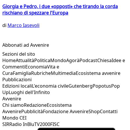
Giorgia e Pedro, i due «opposti» che tirando la corda
rischiano di spezzare l'Europa
di
Marco Iasevoli
Abbonati ad Avvenire
Sezioni del sito
Home
Attualità
Politica
Mondo
Agorà
Podcast
Chiesa
Idee e
Commenti
Economia
Vita e
Cura
Famiglia
Rubriche
Multimedia
Ecosistema avvenire
Pubblicazioni
Edizioni locali
L'economia civile
Gutenberg
Popotus
Pop
Up
Luoghi dell'Infinito
Avvenire
Chi siamo
Redazione
Ecosistema
Avvenire
Pubblicità
Fondazione Avvenire
Shop
Contatti
Mondo CEI
SIR
Radio InBlu
TV2000
FISC