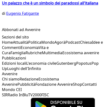
Un palazzo che è un simbolo dei paradossi all'italiana
di
Eugenio Fatigante
Abbonati ad Avvenire
Sezioni del sito
Home
Attualità
Politica
Mondo
Agorà
Podcast
Chiesa
Idee e
Commenti
Economia
Vita e
Cura
Famiglia
Rubriche
Multimedia
Ecosistema avvenire
Pubblicazioni
Edizioni locali
L'economia civile
Gutenberg
Popotus
Pop
Up
Luoghi dell'Infinito
Avvenire
Chi siamo
Redazione
Ecosistema
Avvenire
Pubblicità
Fondazione Avvenire
Shop
Contatti
Mondo CEI
SIR
Radio InBlu
TV2000
FISC