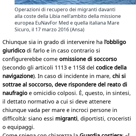
Operazioni di recupero dei migranti davanti
alla coste della Libia nell'ambito della missione
europea EuNavFor Med e quella italiana Mare
Sicuro, il 17 marzo 2016 (Ansa)
Chiunque sia in grado di intervenire ha
l’obbligo
giuridico
di farlo e in caso contrario si
configurerebbe come
omissione di soccorso
(secondo gli articoli 1113 e 1158 del
codice della
navigazione
). In caso di incidente in mare,
chi si
sottrae al soccorso, deve rispondere del reato di
naufragio
e omicidio colposi. È, questo, in sintesi,
il dettato normativo a cui si deve attenere
chiunque vada per mare e incroci persone in
difficoltà: siano essi
migranti
, diportisti, croceristi
o equipaggi.
Come spiega con chiarezza la
Guardia costiera
: «I