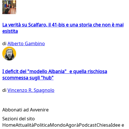
La verità su Scalfaro, il 41-bis e una storia che non è mai
esistita
di
Alberto Gambino
I deficit del "modello Albania" e quella rischiosa
scommessa sugli "hub"
di
Vincenzo R. Spagnolo
Abbonati ad Avvenire
Sezioni del sito
Home
Attualità
Politica
Mondo
Agorà
Podcast
Chiesa
Idee e