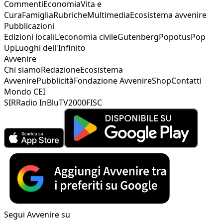
Commenti
Economia
Vita e
Cura
Famiglia
Rubriche
Multimedia
Ecosistema avvenire
Pubblicazioni
Edizioni locali
L'economia civile
Gutenberg
Popotus
Pop
Up
Luoghi dell'Infinito
Avvenire
Chi siamo
Redazione
Ecosistema
Avvenire
Pubblicità
Fondazione Avvenire
Shop
Contatti
Mondo CEI
SIR
Radio InBlu
TV2000
FISC
Segui Avvenire su